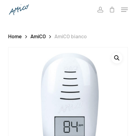
Skip
Menu
to
account
Close
main
Menu
content
Home
AmiCO
AmiCO bianco